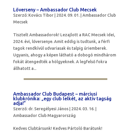
Lőverseny – Ambassador Club Mecsek
Szerző:
Kovács Tibor
|
2024. 09. 01.
|
Ambassador Club
Mecsek
Tisztelt Ambassadorok! Lezajlott a RAC Mecsek idei,
2024. évi, lőversenye. Amit eddig is tudtunk, a férfi
tagok rendkívül udvariasak és talpig úriemberek.
Ugyanis, ahogy a képen látható a dobogó mindhárom
fokát átengedték a hölgyeknek. A legfelső fokra
állhatott a...
Ambassador Club Budapest – márciusi
klubkrónika: „egy club lelkét, az aktív tagság
adja!”
Szerző:
dr. Seregélyesi János
|
2024. 03. 16.
|
Ambassador Club Magyarország
Kedves Clubtársunk! Kedves Pártoló Barátunk!