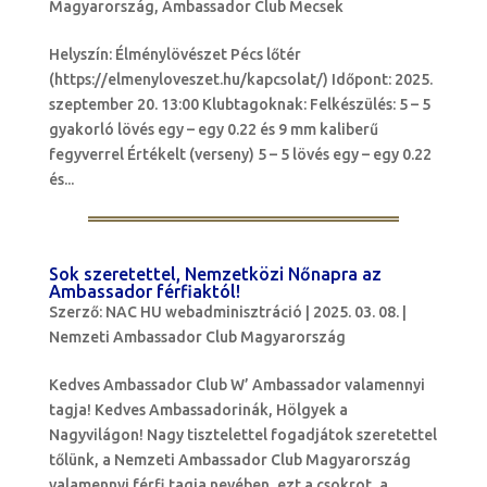
Magyarország
,
Ambassador Club Mecsek
Helyszín: Élménylövészet Pécs lőtér
(https://elmenyloveszet.hu/kapcsolat/) Időpont: 2025.
szeptember 20. 13:00 Klubtagoknak: Felkészülés: 5 – 5
gyakorló lövés egy – egy 0.22 és 9 mm kaliberű
fegyverrel Értékelt (verseny) 5 – 5 lövés egy – egy 0.22
és...
Sok szeretettel, Nemzetközi Nőnapra az
Ambassador férfiaktól!
Szerző:
NAC HU webadminisztráció
|
2025. 03. 08.
|
Nemzeti Ambassador Club Magyarország
Kedves Ambassador Club W’ Ambassador valamennyi
tagja! Kedves Ambassadorinák, Hölgyek a
Nagyvilágon! Nagy tisztelettel fogadjátok szeretettel
tőlünk, a Nemzeti Ambassador Club Magyarország
valamennyi férfi tagja nevében, ezt a csokrot, a