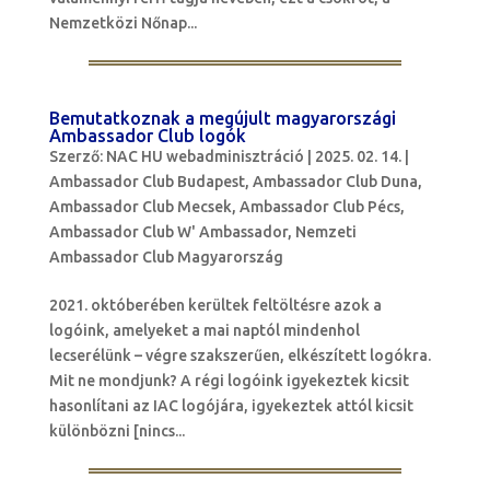
Nemzetközi Nőnap...
Bemutatkoznak a megújult magyarországi
Ambassador Club logók
Szerző:
NAC HU webadminisztráció
|
2025. 02. 14.
|
Ambassador Club Budapest
,
Ambassador Club Duna
,
Ambassador Club Mecsek
,
Ambassador Club Pécs
,
Ambassador Club W' Ambassador
,
Nemzeti
Ambassador Club Magyarország
2021. októberében kerültek feltöltésre azok a
logóink, amelyeket a mai naptól mindenhol
lecserélünk – végre szakszerűen, elkészített logókra.
Mit ne mondjunk? A régi logóink igyekeztek kicsit
hasonlítani az IAC logójára, igyekeztek attól kicsit
különbözni [nincs...