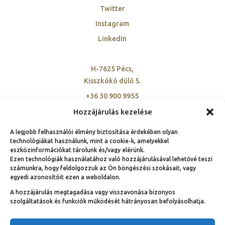
Twitter
Instagram
LinkedIn
H-7625 Pécs,
Kisszkókó dűlő 5.
+36 30 900 9955
szovetseg@ambassadorclub-hu.org
Hozzájárulás kezelése
A legjobb felhasználói élmény biztosítása érdekében olyan
technológiákat használunk, mint a cookie-k, amelyekkel
eszközinformációkat tárolunk és/vagy elérünk.
Ezen technológiák használatához való hozzájárulásával lehetővé teszi
számunkra, hogy feldolgozzuk az Ön böngészési szokásait, vagy
© Copyright 1991 – 2025.
egyedi azonosítóit ezen a weboldalon.
Nemzeti Ambassador Club Magyarország hivatalos
A hozzájárulás megtagadása vagy visszavonása bizonyos
weboldala | Néhány jog fenntartva!
szolgáltatások és funkciók működését hátrányosan befolyásolhatja.