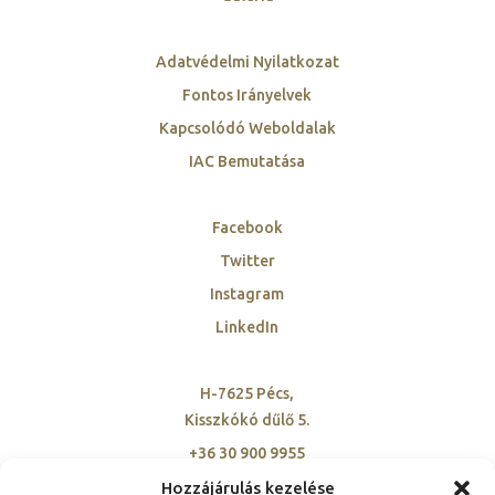
Adatvédelmi Nyilatkozat
Fontos Irányelvek
Kapcsolódó Weboldalak
IAC Bemutatása
Facebook
Twitter
Instagram
LinkedIn
H-7625 Pécs,
Kisszkókó dűlő 5.
+36 30 900 9955
szovetseg@ambassadorclub-hu.org
Hozzájárulás kezelése