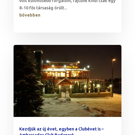
volt különösebb forgalom, rajtunk kívül csak egy
8-10 fős társaság örült...
bővebben
Kezdjük az új évet, egyben a Clubévet is –
Ambassador Club Budapest