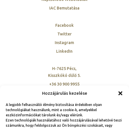
IAC Bemutatása
Facebook
Twitter
Instagram
LinkedIn
H-7625 Pécs,
Kisszkókó dűlő 5.
+36 30 900 9955
szovetseg@ambassadorclub-hu.org
Hozzájárulás kezelése
A legjobb felhasználói élmény biztosítása érdekében olyan
technológiákat használunk, mint a cookie-k, amelyekkel
eszközinformációkat tárolunk és/vagy elérünk.
Ezen technológiák használatához való hozzájárulásával lehetővé teszi
számunkra, hogy feldolgozzuk az Ön böngészési szokásait, vagy