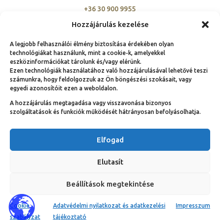
+36 30 900 9955
szovetseg@ambassadorclub-hu.org
Hozzájárulás kezelése
A legjobb felhasználói élmény biztosítása érdekében olyan
technológiákat használunk, mint a cookie-k, amelyekkel
eszközinformációkat tárolunk és/vagy elérünk.
Ezen technológiák használatához való hozzájárulásával lehetővé teszi
számunkra, hogy feldolgozzuk az Ön böngészési szokásait, vagy
© Copyright 1991 – 2025.
egyedi azonosítóit ezen a weboldalon.
Nemzeti Ambassador Club Magyarország hivatalos
A hozzájárulás megtagadása vagy visszavonása bizonyos
weboldala | Néhány jog fenntartva!
szolgáltatások és funkciók működését hátrányosan befolyásolhatja.
Elfogad
Elutasít
Beállítások megtekintése
Cookie
Adatvédelmi nyilatkozat és adatkezelési
Impresszum
szabályzat
tájékoztató