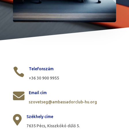

Telefonszám
+36 30 900 9955

Email cím
szovetseg@ambassadorclub-hu.org

Székhely címe
7635 Pécs, Kisszkókó dűlő 5.