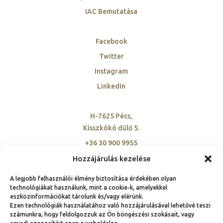
IAC Bemutatása
Facebook
Twitter
Instagram
LinkedIn
H-7625 Pécs,
Kisszkókó dűlő 5.
+36 30 900 9955
szovetseg@ambassadorclub-hu.org
Hozzájárulás kezelése
A legjobb felhasználói élmény biztosítása érdekében olyan
technológiákat használunk, mint a cookie-k, amelyekkel
eszközinformációkat tárolunk és/vagy elérünk.
Ezen technológiák használatához való hozzájárulásával lehetővé teszi
számunkra, hogy feldolgozzuk az Ön böngészési szokásait, vagy
© Copyright 1991 – 2025.