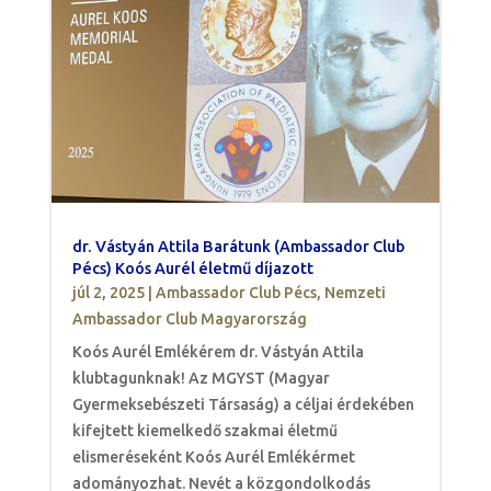
dr. Vástyán Attila Barátunk (Ambassador Club
Pécs) Koós Aurél életmű díjazott
júl 2, 2025
|
Ambassador Club Pécs
,
Nemzeti
Ambassador Club Magyarország
Koós Aurél Emlékérem dr. Vástyán Attila
klubtagunknak! Az MGYST (Magyar
Gyermeksebészeti Társaság) a céljai érdekében
kifejtett kiemelkedő szakmai életmű
elismeréseként Koós Aurél Emlékérmet
adományozhat. Nevét a közgondolkodás