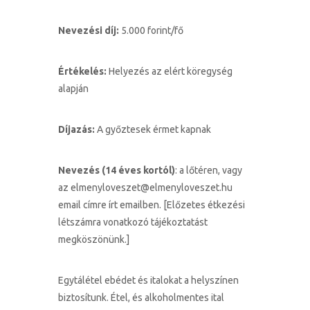
Nevezési díj:
5.000 forint/fő
Értékelés:
Helyezés az elért köregység
alapján
Díjazás:
A győztesek érmet kapnak
Nevezés (14 éves kortól)
: a lőtéren, vagy
az
elmenyloveszet@elmenyloveszet.hu
email címre írt emailben. [Előzetes étkezési
létszámra vonatkozó tájékoztatást
megköszönünk.]
Egytálétel ebédet és italokat a helyszínen
biztosítunk. Étel, és alkoholmentes ital