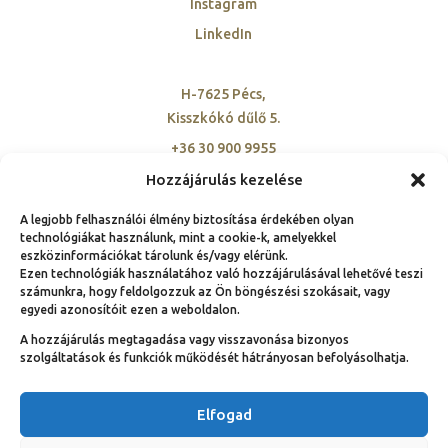
Instagram
LinkedIn
H-7625 Pécs,
Kisszkókó dűlő 5.
+36 30 900 9955
szovetseg@ambassadorclub-hu.org
Hozzájárulás kezelése
A legjobb felhasználói élmény biztosítása érdekében olyan
technológiákat használunk, mint a cookie-k, amelyekkel
eszközinformációkat tárolunk és/vagy elérünk.
Ezen technológiák használatához való hozzájárulásával lehetővé teszi
számunkra, hogy feldolgozzuk az Ön böngészési szokásait, vagy
© Copyright 1991 – 2025.
egyedi azonosítóit ezen a weboldalon.
Nemzeti Ambassador Club Magyarország hivatalos
A hozzájárulás megtagadása vagy visszavonása bizonyos
weboldala | Néhány jog fenntartva!
szolgáltatások és funkciók működését hátrányosan befolyásolhatja.
Elfogad