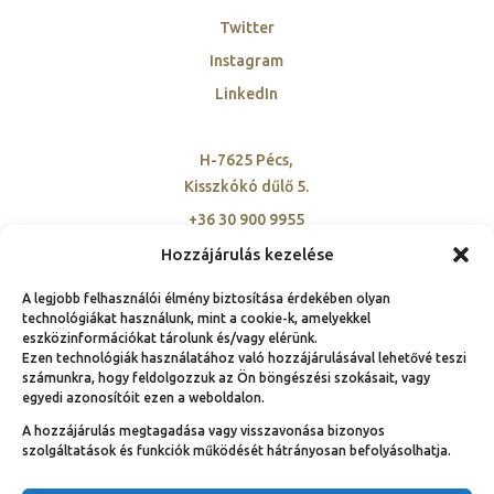
Twitter
Instagram
LinkedIn
H-7625 Pécs,
Kisszkókó dűlő 5.
+36 30 900 9955
szovetseg@ambassadorclub-hu.org
Hozzájárulás kezelése
A legjobb felhasználói élmény biztosítása érdekében olyan
technológiákat használunk, mint a cookie-k, amelyekkel
eszközinformációkat tárolunk és/vagy elérünk.
Ezen technológiák használatához való hozzájárulásával lehetővé teszi
számunkra, hogy feldolgozzuk az Ön böngészési szokásait, vagy
© Copyright 1991 – 2025.
egyedi azonosítóit ezen a weboldalon.
Nemzeti Ambassador Club Magyarország hivatalos
A hozzájárulás megtagadása vagy visszavonása bizonyos
weboldala | Néhány jog fenntartva!
szolgáltatások és funkciók működését hátrányosan befolyásolhatja.