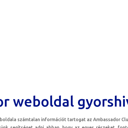
r weboldal gyorshi
oldala számtalan információt tartogat az Ambassador Clu
zünk segítséget adni abban. hogy az egyes részeket, fon