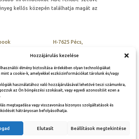
lényeg kellős közepén találhatja magát az
book
H-7625 Pécs,
Kisszkókó dűlő 5.
tter
Hozzájárulás kezelése
+36 30 900 9955
agram
elhasználói élmény biztosítása érdekében olyan technológiákat
szovetseg@ambassador
edIn
 mint a cookie-k, amelyekkel eszközinformációkat tárolunk és/vagy
club-hu.org
lógiák használatához való hozzájárulásával lehetővé teszi számunkra,
gozzuk az Ön böngészési szokásait, vagy egyedi azonosítóit ezen a
.
ulás megtagadása vagy visszavonása bizonyos szolgáltatások és
Adatvédelmi nyilatkozat és adatkezelési
ködését hátrányosan befolyásolhatja.
tájékoztató
Jogi információk
Dokumentumok
fogad
Elutasít
Beállítások megtekintése