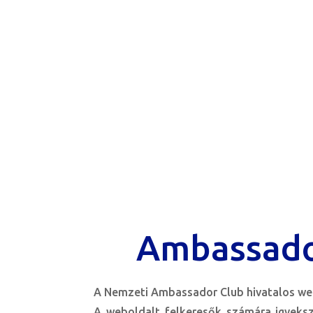
Ambassado
A Nemzeti Ambassador Club hivatalos web
A weboldalt felkeresők számára igyeks