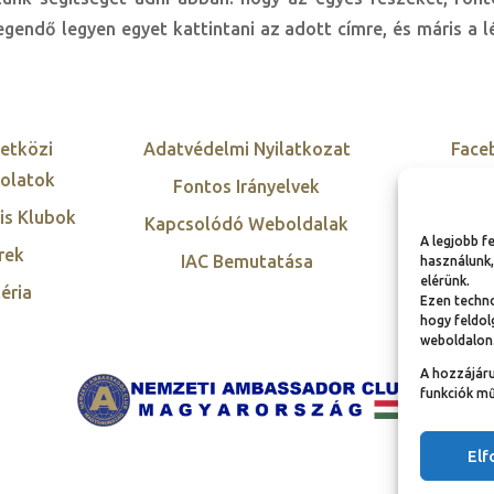
gendő legyen egyet kattintani az adott címre, és máris a 
etközi
Adatvédelmi Nyilatkozat
Face
olatok
Fontos Irányelvek
Twi
is Klubok
Kapcsolódó Weboldalak
Inst
A legjobb f
rek
IAC Bemutatása
Link
használunk,
elérünk.
éria
Ezen techno
hogy feldol
weboldalon
A hozzájár
funkciók mű
El