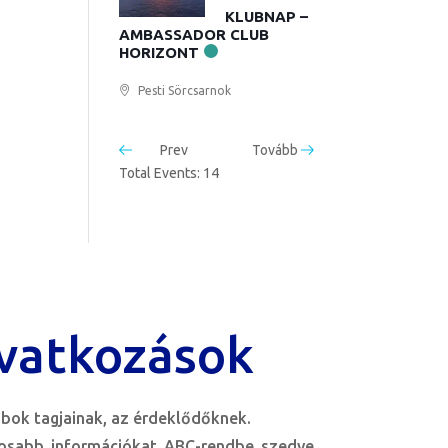
KLUBNAP –
AMBASSADOR CLUB
HORIZONT
Pesti Sörcsarnok
Prev
Tovább
Total Events: 14
vatkozások
bok tagjainak, az érdeklődőknek.
tosabb információkat ABC-rendbe szedve