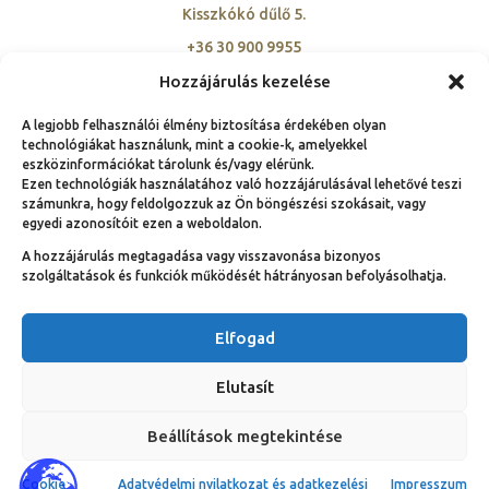
Kisszkókó dűlő 5.
+36 30 900 9955
szovetseg@ambassadorclub-hu.org
Hozzájárulás kezelése
A legjobb felhasználói élmény biztosítása érdekében olyan
technológiákat használunk, mint a cookie-k, amelyekkel
eszközinformációkat tárolunk és/vagy elérünk.
Ezen technológiák használatához való hozzájárulásával lehetővé teszi
számunkra, hogy feldolgozzuk az Ön böngészési szokásait, vagy
© Copyright 1991 – 2025.
egyedi azonosítóit ezen a weboldalon.
Nemzeti Ambassador Club Magyarország hivatalos
A hozzájárulás megtagadása vagy visszavonása bizonyos
weboldala | Néhány jog fenntartva!
szolgáltatások és funkciók működését hátrányosan befolyásolhatja.
Elfogad
Elutasít
Beállítások megtekintése
Cookie
Adatvédelmi nyilatkozat és adatkezelési
Impresszum