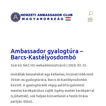
Ambassador gyalogtúra –
Barcs-Kastélyosdombó
Szerző:
NAC HU webadminisztráció
|
2026. 03. 25.
Invitállak benneteket egy kellemes, kicsivel több mint
30 km-es gyalogtúrára, Barcs és Kastélyosdombó
között. A gyalogtúránk végig autóforgalomtól
mentes kerékpárúton zajlik (igény esetén kerékpárral
is jöhettek), sok helyen közvetlenül a festői Dráva
partján. Előző...