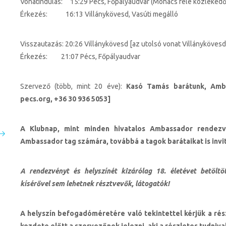
Vonatindulás: 15:29 Pécs, Főpályaudvar (Mohács felé közlekedő
Érkezés: 16:13 Villánykövesd, Vasúti megálló
Visszautazás: 20:26 Villánykövesd [az utolsó vonat Villánykövesdr
Érkezés: 21:07 Pécs, Főpályaudvar
Szervező (több, mint 20 éve):
Kasó Tamás barátunk, Amb
pecs.org
, +36 30 936 5053]
A Klubnap, mint minden hivatalos Ambassador rendezvé
Ambassador tag számára, továbbá a tagok barátaikat is invi
A rendezvényt és helyszínét kizárólag 18. életévet betöltö
kísérővel sem lehetnek résztvevők, látogatók!
A helyszín befogadóméretére való tekintettel kérjük a ré