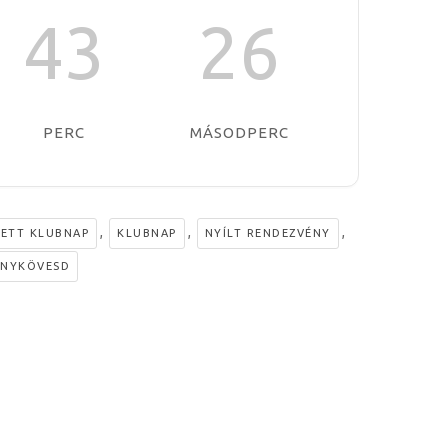
43
25
PERC
MÁSODPERC
,
,
,
ZETT KLUBNAP
KLUBNAP
NYÍLT RENDEZVÉNY
ÁNYKÖVESD