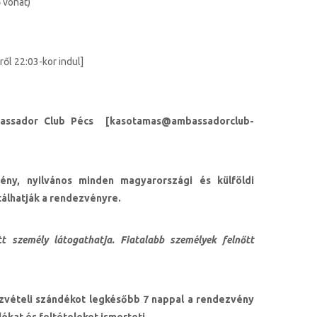
 vonat)
ől 22:03-kor indul]
assador Club Pécs [
kasotamas@ambassadorclub-
ny, nyilvános minden magyarországi és külföldi
tálhatják a rendezvényre.
tt személy látogathatja. Fiatalabb személyek felnőtt
szvételi szándékot legkésőbb 7 nappal a rendezvény