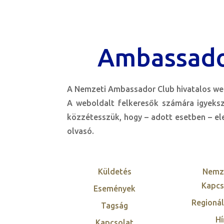
Ambassado
A Nemzeti Ambassador Club hivatalos web
A weboldalt felkeresők számára igyeks
közzétesszük, hogy – adott esetben – ele
olvasó.
Küldetés
Nemz
Kapcs
Események
Regionál
Tagság
Hí
Kapcsolat