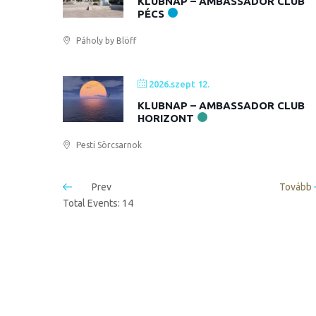
KLUBNAP – AMBASSADOR CLUB
PÉCS
Páholy by Blöff
2026.szept 12.
KLUBNAP – AMBASSADOR CLUB
HORIZONT
Pesti Sörcsarnok
Prev
Tovább
Total Events: 14