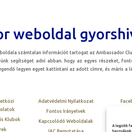
r weboldal gyorshi
oldala számtalan információt tartogat az Ambassador Clu
zünk segítséget adni abban. hogy az egyes részeket, fon
gendő legyen egyet kattintani az adott címre, és máris a 
etközi
Adatvédelmi Nyilatkozat
Face
olatok
Fontos Irányelvek
Twi
is Klubok
Kapcsolódó Weboldalak
Inst
A legjobb f
rek
IAC Bemutatása
Link
használunk,