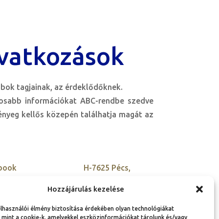
vatkozások
bok tagjainak, az érdeklődőknek.
tosabb információkat ABC-rendbe szedve
lényeg kellős közepén találhatja magát az
book
H-7625 Pécs,
Kisszkókó dűlő 5.
tter
Hozzájárulás kezelése
+36 30 900 9955
agram
elhasználói élmény biztosítása érdekében olyan technológiákat
szovetseg@ambassador
edIn
 mint a cookie-k, amelyekkel eszközinformációkat tárolunk és/vagy