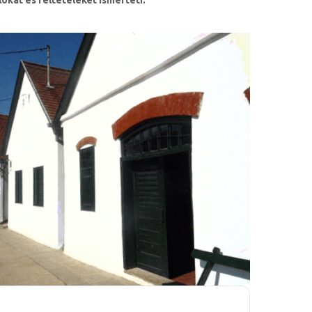
lókat és feltételeket ismerteti.