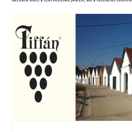
kezdete előtt a szervezőnek jelezni, aki a részletes tudniva