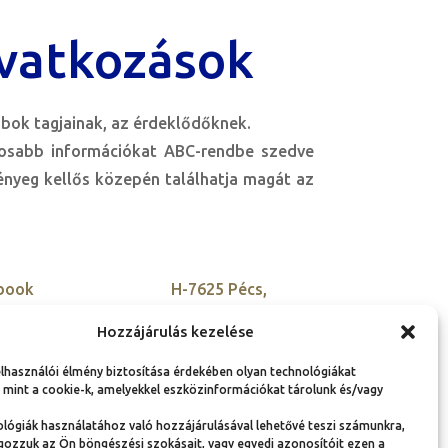
vatkozások
bok tagjainak, az érdeklődőknek.
tosabb információkat ABC-rendbe szedve
lényeg kellős közepén találhatja magát az
book
H-7625 Pécs,
Kisszkókó dűlő 5.
tter
Hozzájárulás kezelése
+36 30 900 9955
agram
elhasználói élmény biztosítása érdekében olyan technológiákat
szovetseg@ambassador
edIn
 mint a cookie-k, amelyekkel eszközinformációkat tárolunk és/vagy
club-hu.org
lógiák használatához való hozzájárulásával lehetővé teszi számunkra,
gozzuk az Ön böngészési szokásait, vagy egyedi azonosítóit ezen a