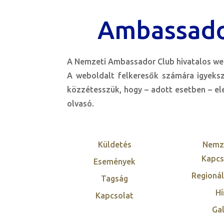
Ambassado
A Nemzeti Ambassador Club hivatalos web
A weboldalt felkeresők számára igyeks
közzétesszük, hogy – adott esetben – ele
olvasó.
Küldetés
Nemz
Kapcs
Események
Regionál
Tagság
Hí
Kapcsolat
Gal