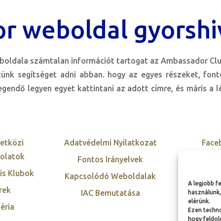
r weboldal gyorshi
oldala számtalan információt tartogat az Ambassador Clu
zünk segítséget adni abban. hogy az egyes részeket, fon
gendő legyen egyet kattintani az adott címre, és máris a 
etközi
Adatvédelmi Nyilatkozat
Face
olatok
Fontos Irányelvek
Twi
is Klubok
Kapcsolódó Weboldalak
Inst
A legjobb f
rek
IAC Bemutatása
Link
használunk,
elérünk.
éria
Ezen techno
hogy feldol