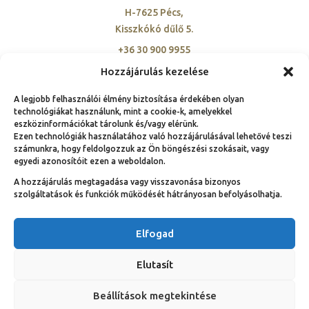
H-7625 Pécs,
Kisszkókó dűlő 5.
+36 30 900 9955
szovetseg@ambassadorclub-hu.org
Hozzájárulás kezelése
A legjobb felhasználói élmény biztosítása érdekében olyan
technológiákat használunk, mint a cookie-k, amelyekkel
eszközinformációkat tárolunk és/vagy elérünk.
Ezen technológiák használatához való hozzájárulásával lehetővé teszi
számunkra, hogy feldolgozzuk az Ön böngészési szokásait, vagy
© Copyright 1991 – 2025.
egyedi azonosítóit ezen a weboldalon.
Nemzeti Ambassador Club Magyarország hivatalos
A hozzájárulás megtagadása vagy visszavonása bizonyos
weboldala | Néhány jog fenntartva!
szolgáltatások és funkciók működését hátrányosan befolyásolhatja.
Elfogad
Elutasít
Beállítások megtekintése