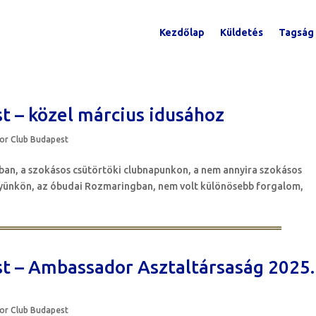
Kezdőlap
Küldetés
Tagság
 – közel március idusához
r Club Budapest
ban, a szokásos csütörtöki clubnapunkon, a nem annyira szokásos
lyünkön, az óbudai Rozmaringban, nem volt különösebb forgalom,
t – Ambassador Asztaltársaság 2025.
r Club Budapest