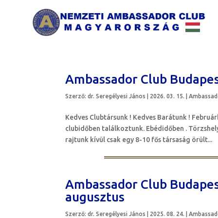
Ambassador Club Budapest
Szerző:
dr. Seregélyesi János
|
2026. 03. 15.
|
Ambassado
Kedves Clubtársunk ! Kedves Barátunk ! Február
clubidőben találkoztunk. Ebédidőben . Törzshe
rajtunk kívül csak egy 8-10 fős társaság örült...
Ambassador Club Budapes
augusztus
Szerző:
dr. Seregélyesi János
|
2025. 08. 24.
|
Ambassado