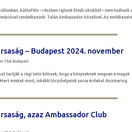
Júliusban, különféle – részben rajtunk kívüli okokból – nem tudtunk 
ormációval rendelkezünk. Talán Ambassador közelivel. Az emlékezete
ársaság – Budapest 2024. november
r Club Budapest
zt tartják a régi latin bölcsek, hogy a könyveknek megvan a maguk
. Mert minket most, inkább törzshelyeink sorsa érdekel. Rozmaring
ársaság, azaz Ambassador Club