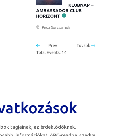
KLUBNAP –
AMBASSADOR CLUB
HORIZONT
Pesti Sörcsarnok
Prev
Tovább
Total Events: 14
vatkozások
bok tagjainak, az érdeklődőknek.
tosabb információkat ABC-rendbe szedve