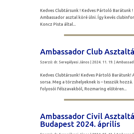
Kedves Clubtársunk ! Kedves Pártoló Barátunk ! 
Ambassador asztal köré ülni. Így kevés clubinf
Koncz Pista által...
Ambassador Club Asztalt
Szerző:
dr. Seregélyesi János
|
2024. 11. 19.
|
Ambassado
Kedves Clubtársunk! Kedves Pártoló Barátunk! A
sorsa. Meg a törzshelyeknek is – tesszük hozzá
folyosói félszavakból, Rozmaring előtéren...
Ambassador Civil Asztalt
Budapest 2024. április