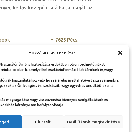
lényeg kellős közepén találhatja magát az
book
H-7625 Pécs,
Kisszkókó dűlő 5.
tter
Hozzájárulás kezelése
+36 30 900 9955
agram
elhasználói élmény biztosítása érdekében olyan technológiákat
szovetseg@ambassador
edIn
 mint a cookie-k, amelyekkel eszközinformációkat tárolunk és/vagy
club-hu.org
lógiák használatához való hozzájárulásával lehetővé teszi számunkra,
gozzuk az Ön böngészési szokásait, vagy egyedi azonosítóit ezen a
.
ulás megtagadása vagy visszavonása bizonyos szolgáltatások és
Adatvédelmi nyilatkozat és adatkezelési
ködését hátrányosan befolyásolhatja.
tájékoztató
Jogi információk
Dokumentumok
fogad
Elutasít
Beállítások megtekintése