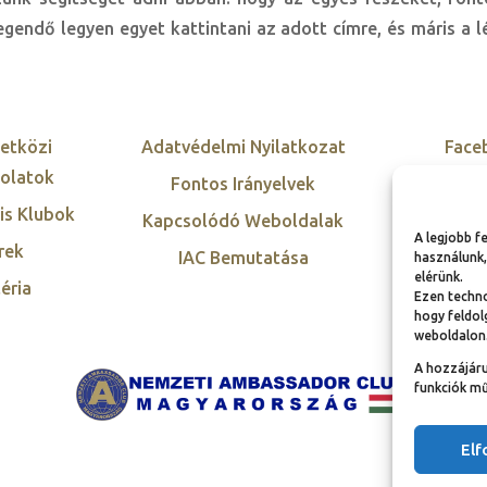
gendő legyen egyet kattintani az adott címre, és máris a 
etközi
Adatvédelmi Nyilatkozat
Face
olatok
Fontos Irányelvek
Twi
is Klubok
Kapcsolódó Weboldalak
Inst
A legjobb f
rek
IAC Bemutatása
Link
használunk,
elérünk.
éria
Ezen techno
hogy feldol
weboldalon
A hozzájár
funkciók mű
El