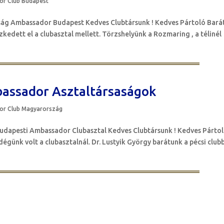
r Club Budapest
ság Ambassador Budapest Kedves Clubtársunk ! Kedves Pártoló Bará
ezkedett el a clubasztal mellett. Törzshelyünk a Rozmaring , a télinél
assador Asztaltársaságok
r Club Magyarország
ti Ambassador Clubasztal Kedves Clubtársunk ! Kedves Párto
égünk volt a clubasztalnál. Dr. Lustyik György barátunk a pécsi club