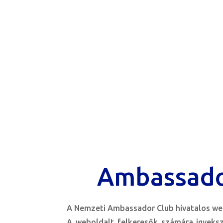
Ambassado
A Nemzeti Ambassador Club hivatalos web
A weboldalt felkeresők számára igyeks