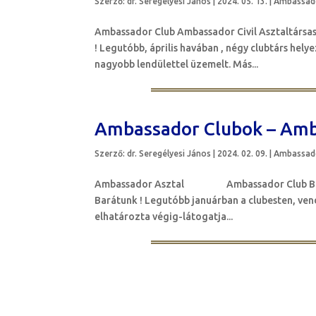
Szerző:
dr. Seregélyesi János
|
2024. 05. 13.
|
Ambassado
Ambassador Club Ambassador Civil Asztaltársa
! Legutóbb, április havában , négy clubtárs hely
nagyobb lendülettel üzemelt. Más...
Ambassador Clubok – Amb
Szerző:
dr. Seregélyesi János
|
2024. 02. 09.
|
Ambassado
Ambassador Asztal Ambassador Club Budapes
Barátunk ! Legutóbb januárban a clubesten, vend
elhatározta végig-látogatja...