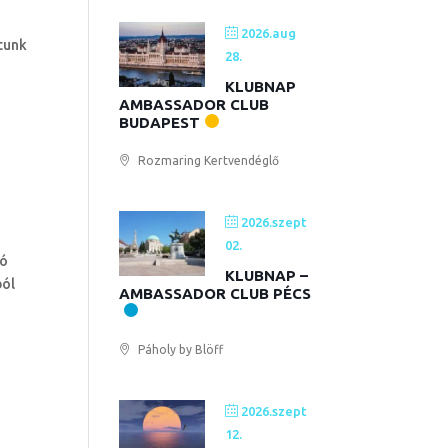
2026.aug
tunk
28.
KLUBNAP
AMBASSADOR CLUB
BUDAPEST
Rozmaring Kertvendéglő
2026.szept
02.
ló
KLUBNAP –
ból
AMBASSADOR CLUB PÉCS
Páholy by Blöff
2026.szept
12.