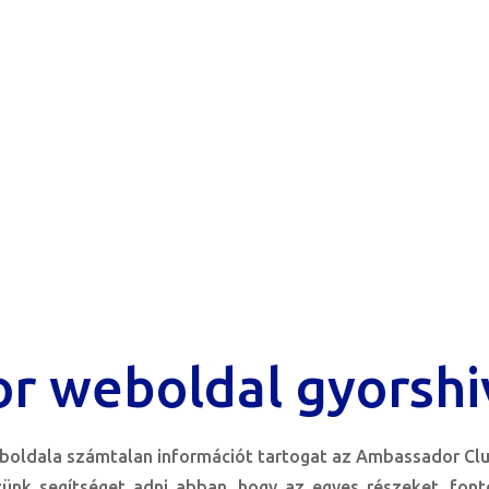
r weboldal gyorshi
oldala számtalan információt tartogat az Ambassador Clu
zünk segítséget adni abban. hogy az egyes részeket, fon