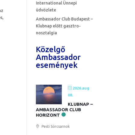
International Ünnepi
üdvözlete
az
s,
Ambassador Club Budapest –
Klubnap előtt gasztro-
nosztalgia
Közelgő
Ambassador
események
2026.aug
08.
KLUBNAP –
AMBASSADOR CLUB
HORIZONT
Pesti Sörcsarnok