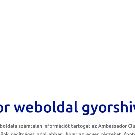
r weboldal gyorshi
oldala számtalan információt tartogat az Ambassador Clu
zünk segítséget adni abban. hogy az egyes részeket, fon