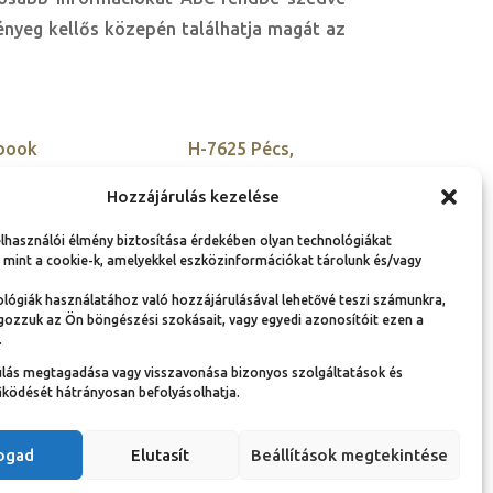
lényeg kellős közepén találhatja magát az
book
H-7625 Pécs,
Kisszkókó dűlő 5.
tter
Hozzájárulás kezelése
+36 30 900 9955
agram
elhasználói élmény biztosítása érdekében olyan technológiákat
szovetseg@ambassador
edIn
 mint a cookie-k, amelyekkel eszközinformációkat tárolunk és/vagy
club-hu.org
lógiák használatához való hozzájárulásával lehetővé teszi számunkra,
gozzuk az Ön böngészési szokásait, vagy egyedi azonosítóit ezen a
.
ulás megtagadása vagy visszavonása bizonyos szolgáltatások és
Adatvédelmi nyilatkozat és adatkezelési
ködését hátrányosan befolyásolhatja.
tájékoztató
Jogi információk
Dokumentumok
fogad
Elutasít
Beállítások megtekintése