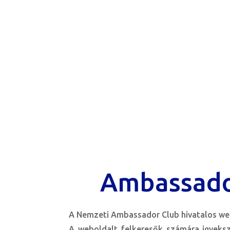
Ambassado
A Nemzeti Ambassador Club hivatalos web
A weboldalt felkeresők számára igyeks