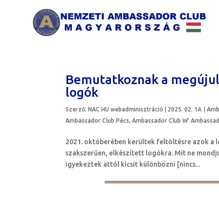
Bemutatkoznak a megújul
logók
Szerző:
NAC HU webadminisztráció
|
2025. 02. 14.
|
Amb
Ambassador Club Pécs
,
Ambassador Club W' Ambassa
2021. októberében kerültek feltöltésre azok a 
szakszerűen, elkészített logókra. Mit ne mondju
igyekeztek attól kicsit különbözni [nincs...