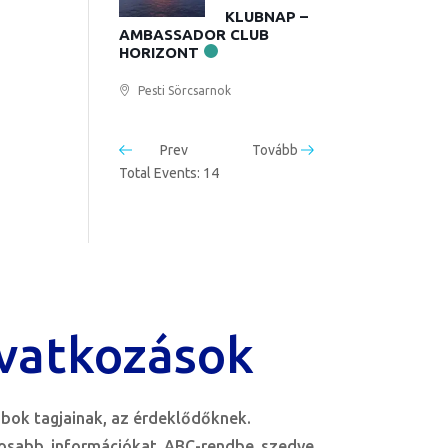
KLUBNAP –
AMBASSADOR CLUB
HORIZONT
Pesti Sörcsarnok
Prev
Tovább
Total Events: 14
vatkozások
bok tagjainak, az érdeklődőknek.
tosabb információkat ABC-rendbe szedve