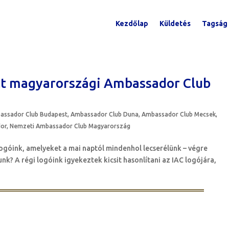
Kezdőlap
Küldetés
Tagság
t magyarországi Ambassador Club
assador Club Budapest
,
Ambassador Club Duna
,
Ambassador Club Mecsek
,
dor
,
Nemzeti Ambassador Club Magyarország
logóink, amelyeket a mai naptól mindenhol lecserélünk – végre
nk? A régi logóink igyekeztek kicsit hasonlítani az IAC logójára,