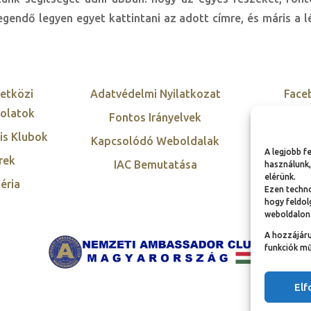
gendő legyen egyet kattintani az adott címre, és máris a 
etközi
Adatvédelmi Nyilatkozat
Face
olatok
Fontos Irányelvek
Twi
is Klubok
Kapcsolódó Weboldalak
Inst
A legjobb f
rek
IAC Bemutatása
Link
használunk,
elérünk.
éria
Ezen techno
hogy feldol
weboldalon
A hozzájár
funkciók mű
El