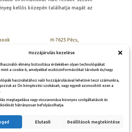
lényeg kellős közepén találhatja magát az
book
H-7625 Pécs,
Kisszkókó dűlő 5.
tter
Hozzájárulás kezelése
+36 30 900 9955
agram
elhasználói élmény biztosítása érdekében olyan technológiákat
szovetseg@ambassador
edIn
 mint a cookie-k, amelyekkel eszközinformációkat tárolunk és/vagy
club-hu.org
lógiák használatához való hozzájárulásával lehetővé teszi számunkra,
gozzuk az Ön böngészési szokásait, vagy egyedi azonosítóit ezen a
.
ulás megtagadása vagy visszavonása bizonyos szolgáltatások és
Adatvédelmi nyilatkozat és adatkezelési
ködését hátrányosan befolyásolhatja.
tájékoztató
Jogi információk
Dokumentumok
fogad
Elutasít
Beállítások megtekintése