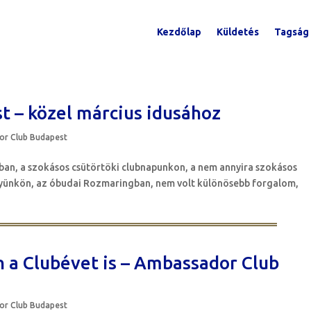
Kezdőlap
Küldetés
Tagság
 – közel március idusához
r Club Budapest
ban, a szokásos csütörtöki clubnapunkon, a nem annyira szokásos
lyünkön, az óbudai Rozmaringban, nem volt különösebb forgalom,
n a Clubévet is – Ambassador Club
r Club Budapest