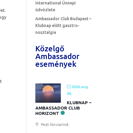
International Ünnepi
üdvözlete
vet.
hogy
Ambassador Club Budapest –
Klubnap előtt gasztro-
nosztalgia
Közelgő
Ambassador
események
t
2026.aug
08.
KLUBNAP –
AMBASSADOR CLUB
HORIZONT
Pesti Sörcsarnok