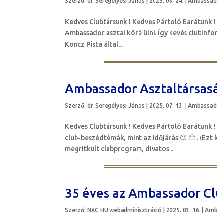
Szerző:
dr. Seregélyesi János
|
2025. 08. 24.
|
Ambassado
Kedves Clubtársunk ! Kedves Pártoló Barátunk ! 
Ambassador asztal köré ülni. Így kevés clubinf
Koncz Pista által...
Ambassador Asztaltársasá
Szerző:
dr. Seregélyesi János
|
2025. 07. 13.
|
Ambassado
Kedves Clubtársunk ! Kedves Pártoló Barátunk 
club-beszédtémák, mint az időjárás 😉 🙂 . (Ezt
megritkult clubprogram, divatos...
35 éves az Ambassador Cl
Szerző:
NAC HU webadminisztráció
|
2025. 03. 16.
|
Amb