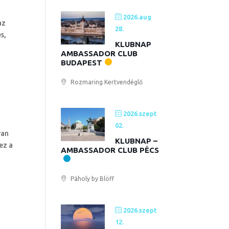
2026.aug
az
28.
s,
KLUBNAP
AMBASSADOR CLUB
BUDAPEST
Rozmaring Kertvendéglő
2026.szept
02.
yan
KLUBNAP –
ez a
AMBASSADOR CLUB PÉCS
Páholy by Blöff
2026.szept
12.