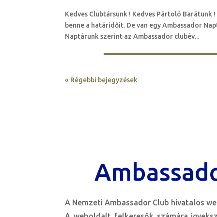
Kedves Clubtársunk ! Kedves Pártoló Barátunk !
benne a határidőit. De van egy Ambassador Nap
Naptárunk szerint az Ambassador clubév...
« Régebbi bejegyzések
Ambassado
A Nemzeti Ambassador Club hivatalos web
A weboldalt felkeresők számára igyeks