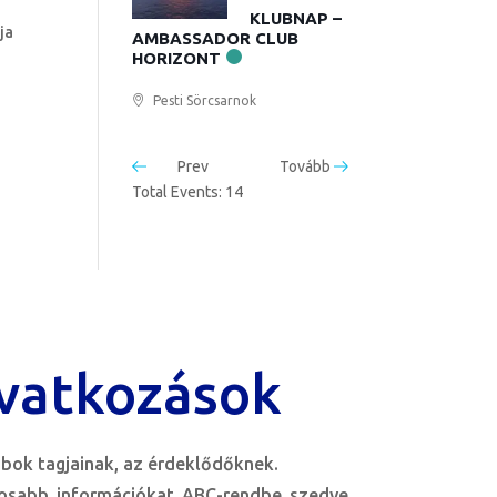
KLUBNAP –
ja
AMBASSADOR CLUB
HORIZONT
Pesti Sörcsarnok
Prev
Tovább
Total Events: 14
vatkozások
bok tagjainak, az érdeklődőknek.
tosabb információkat ABC-rendbe szedve