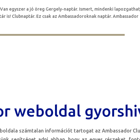
 Van egyszer a jó öreg Gergely-naptár. Ismert, mindenki lapozgathat
tár is! Clubnaptár. Ez csak az Ambassadoroknak naptár. Ambassador
r weboldal gyorshi
oldala számtalan információt tartogat az Ambassador Clu
zünk segítséget adni abban. hogy az egyes részeket, fon