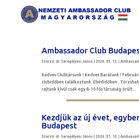
Ambassador Club Budapest
Szerző:
dr. Seregélyesi János
|
2026. 03. 15.
|
Ambassado
Kedves Clubtársunk ! Kedves Barátunk ! Február
clubidőben találkoztunk. Ebédidőben . Törzshe
rajtunk kívül csak egy 8-10 fős társaság örült...
Kezdjük az új évet, egybe
Budapest
Szerző:
dr. Seregélyesi János
|
2026. 01. 10.
|
Ambassado