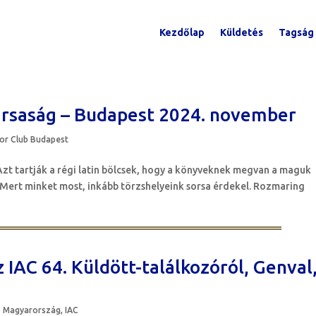
Kezdőlap
Küldetés
Tagság
ársaság – Budapest 2024. november
r Club Budapest
zt tartják a régi latin bölcsek, hogy a könyveknek megvan a maguk
. Mert minket most, inkább törzshelyeink sorsa érdekel. Rozmaring
 IAC 64. Küldött-találkozóról, Genval
b Magyarország
,
IAC