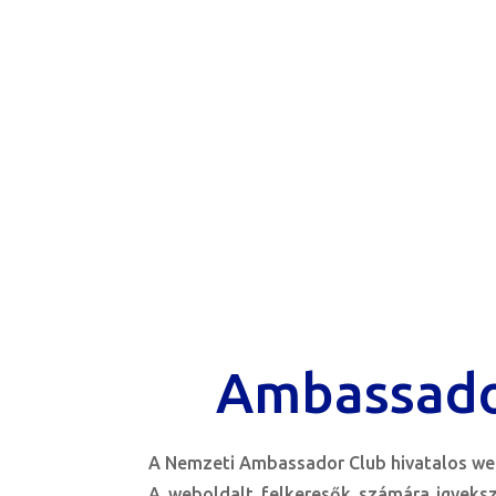
Ambassado
A Nemzeti Ambassador Club hivatalos web
A weboldalt felkeresők számára igyeks