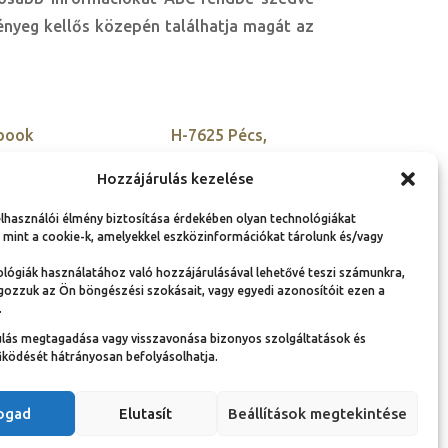
lényeg kellős közepén találhatja magát az
book
H-7625 Pécs,
Kisszkókó dűlő 5.
tter
Hozzájárulás kezelése
+36 30 900 9955
agram
elhasználói élmény biztosítása érdekében olyan technológiákat
szovetseg@ambassador
edIn
 mint a cookie-k, amelyekkel eszközinformációkat tárolunk és/vagy
club-hu.org
lógiák használatához való hozzájárulásával lehetővé teszi számunkra,
gozzuk az Ön böngészési szokásait, vagy egyedi azonosítóit ezen a
.
ulás megtagadása vagy visszavonása bizonyos szolgáltatások és
Adatvédelmi nyilatkozat és adatkezelési
ködését hátrányosan befolyásolhatja.
tájékoztató
Jogi információk
Dokumentumok
fogad
Elutasít
Beállítások megtekintése