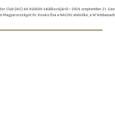
 Club (IAC) 64. Küldött-találkozójáról – 2024. szeptember 21. Gen
ium Magyarországot Dr. Kovács Éva a NACHU alelnöke, a W’Ambassad