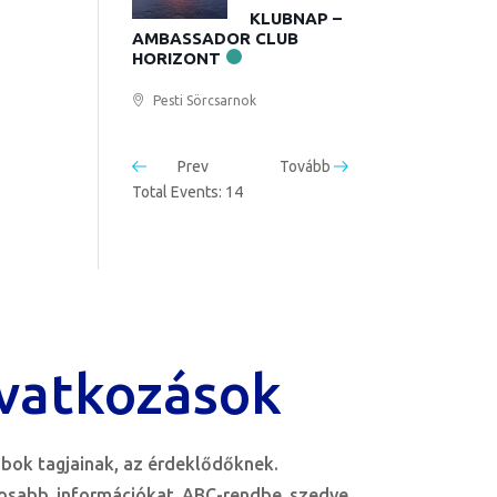
KLUBNAP –
AMBASSADOR CLUB
HORIZONT
Pesti Sörcsarnok
Prev
Tovább
Total Events: 14
vatkozások
bok tagjainak, az érdeklődőknek.
tosabb információkat ABC-rendbe szedve