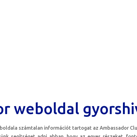
r weboldal gyorshi
oldala számtalan információt tartogat az Ambassador Clu
zünk segítséget adni abban. hogy az egyes részeket, fon