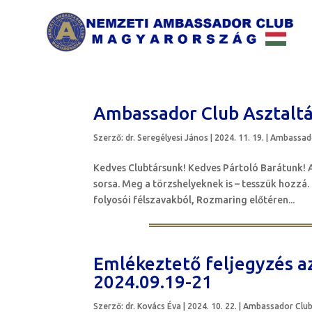
Ambassador Club Asztalt
Szerző:
dr. Seregélyesi János
|
2024. 11. 19.
|
Ambassado
Kedves Clubtársunk! Kedves Pártoló Barátunk! A
sorsa. Meg a törzshelyeknek is – tesszük hozzá
folyosói félszavakból, Rozmaring előtéren...
Emlékeztető feljegyzés az
2024.09.19-21
Szerző:
dr. Kovács Éva
|
2024. 10. 22.
|
Ambassador Clu