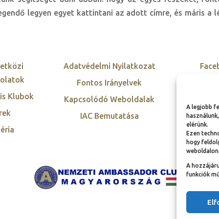
gendő legyen egyet kattintani az adott címre, és máris a 
etközi
Adatvédelmi Nyilatkozat
Face
olatok
Fontos Irányelvek
Twi
is Klubok
Kapcsolódó Weboldalak
Inst
A legjobb f
rek
IAC Bemutatása
Link
használunk,
elérünk.
éria
Ezen techno
hogy feldol
weboldalon
A hozzájár
funkciók mű
El