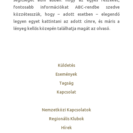
segítséget adni abban. hogy az egyes részeket,
fontosabb információkat ABC-rendbe szedve
közzétesszük, hogy – adott esetben – elegendő
legyen egyet kattintani az adott címre, és máris a
lényeg kellős közepén találhatja magát az olvasó.
Küldetés
Események
Tagság
Kapcsolat
Nemzetközi Kapcsolatok
Regionális Klubok
Hírek