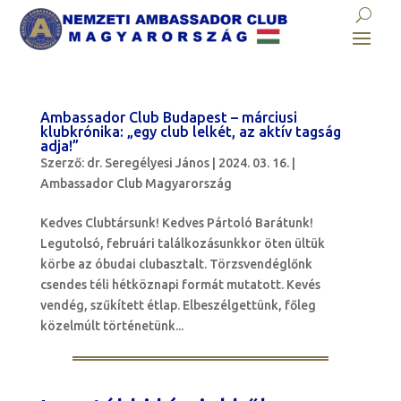
Ambassador Club Budapest – márciusi
klubkrónika: „egy club lelkét, az aktív tagság
adja!”
Szerző:
dr. Seregélyesi János
|
2024. 03. 16.
|
Ambassador Club Magyarország
Kedves Clubtársunk! Kedves Pártoló Barátunk!
Legutolsó, februári találkozásunkkor öten ültük
körbe az óbudai clubasztalt. Törzsvendéglőnk
csendes téli hétköznapi formát mutatott. Kevés
vendég, szűkített étlap. Elbeszélgettünk, főleg
közelmúlt történetünk...